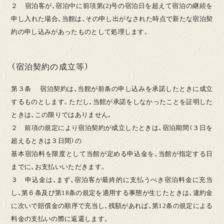
２ 宿泊客が、宿泊中に前項第(2)号の宿泊日を超えて宿泊の継続を
申し入れた場合、当館は、その申し出がなされた時点で新たな宿泊契
約の申し込みがあったものとして処理します。
（宿泊契約の成立等）
第３条 宿泊契約は、当館が前条の申し込みを承諾したときに成立
するものとします。ただし、当館が承諾をしなかったことを証明した
ときは、この限りではありません。
２ 前項の規定により宿泊契約が成立したときは、宿泊期間（３日を
超えるときは３日間）の
基本宿泊料を限度として当館が定める申込金を、当館が指定する日
までに、お支払いいただきます。
３ 申込金は、まず、宿泊客が最終的に支払うべき宿泊料金に充当
し、第６条及び第18条の規定を適用する事態が生じたときは、違約金
に次いで賠償金の順序で充当し、残額があれば、第12条の規定による
料金の支払いの際に返還します。