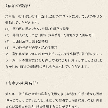
（宿泊の登録）
第８条 宿泊客は宿泊日当日、当館のフロントにおいて、次の事項を
登録していただきます。
(1) 宿泊客の氏名、年令、性別、住所及び職業
(2) 外国人にあっては、国籍、旅券番号、入国地及び入国年月日
(3) 出発日及び出発予定時刻
(4) その他当館が必要と認める事項
２ 宿泊客が第12条の料金の支払いを、旅行小切手、宿泊券、クレジ
ットカード等通貨に代わり得る方法により行おうとするときは、あ
らかじめ、前項の登録時にそれらを呈示していただきます。
（客室の使用時間）
第９条 宿泊客が当館の客室を使用できる時間は、午後3時から翌朝
10時までとします。ただし、連続して宿泊する場合においては、到着
日及び出発日を除き、終日使用することができます。