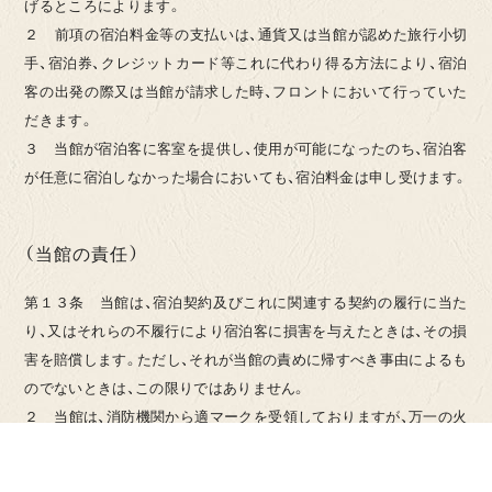
げるところによります。
２ 前項の宿泊料金等の支払いは、通貨又は当館が認めた旅行小切
手、宿泊券、クレジットカード等これに代わり得る方法により、宿泊
客の出発の際又は当館が請求した時、フロントにおいて行っていた
だきます。
３ 当館が宿泊客に客室を提供し、使用が可能になったのち、宿泊客
が任意に宿泊しなかった場合においても、宿泊料金は申し受けます。
（当館の責任）
第１３条 当館は、宿泊契約及びこれに関連する契約の履行に当た
り、又はそれらの不履行により宿泊客に損害を与えたときは、その損
害を賠償します。ただし、それが当館の責めに帰すべき事由によるも
のでないときは、この限りではありません。
２ 当館は、消防機関から適マークを受領しておりますが、万一の火
災等に対処するため、旅館賠償責任保険に加入しております。
３ 当館は、消防機関が交付する適マークの対象外施設(2階以下又