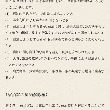
第５条 当館は、次に掲げる場合において、宿泊契約の締結に応じな
いことがあります。
(1) 宿泊の申込みが、この約款によらないとき
(2) 満室（員）により客室の余裕がないとき
(3) 宿泊しようとする者が、宿泊に関し、法令の規定、公の秩序もし
くは善良の風俗に反する行為をするおそれがあると認められるとき
(4) 宿泊しようとする者が、伝染病者であると明らかに認められる
とき
(5) 宿泊に関し合理的な範囲を超える負担を求められたとき
(6) 天災、施設の故障、その他やむを得ない事由により宿泊させる
ことができないとき
(7) 鹿児島県 旅館業法施行 条例第５条の規定する場合に該当す
るとき
（宿泊客の契約解除権）
第６条 宿泊客は、当館に申し出て、宿泊契約を解除することがで