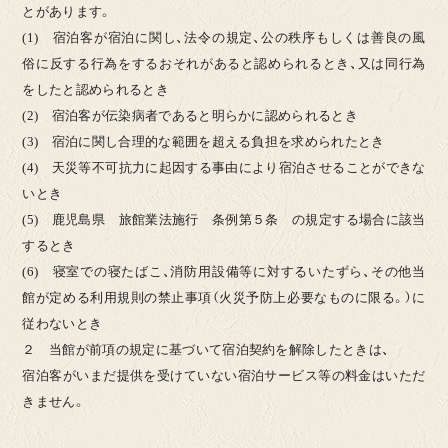
とがあります。
(1) 宿泊客が宿泊に関し、法令の規定、公の秩序もしくは善良の風
俗に反する行為をするおそれがあると認められるとき、又は同行為
をしたと認められるとき
(2) 宿泊客が伝染病者であると明らかに認められるとき
(3) 宿泊に関し合理的な範囲を超える負担を求められたとき
(4) 天災等不可抗力に起因する事由により宿泊させることができな
いとき
(5) 鹿児島県 旅館業法施行 条例第５条 の規定する場合に該当
するとき
(6) 寝室での寝たばこ、消防用設備等に対するいたずら、その他当
館が定める利用規則の禁止事項（火災予防上必要なものに限る。）に
従わないとき
２ 当館が前項の規定に基づいて宿泊契約を解除したときは、
宿泊客がいまだ提供を受けていない宿泊サービス等の料金はいただ
きません。