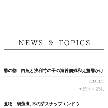
MENU
酢の物 白魚と浅利竹の子の海苔佃煮和え蟹酢かけ
2023.02.15
▼続きを読む
煮物 鯛蕪煮、木の芽スナップエンドウ