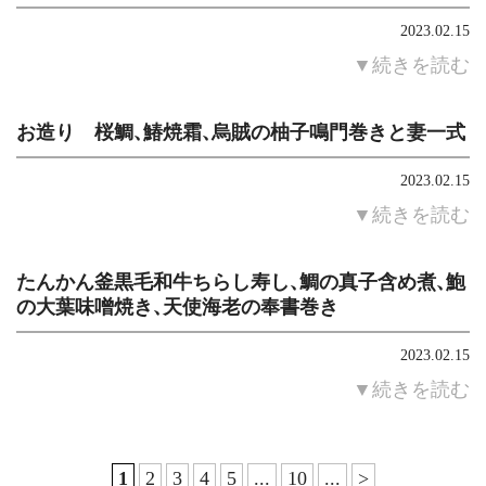
2023.02.15
▼続きを読む
お造り 桜鯛、鰆焼霜、烏賊の柚子鳴門巻きと妻一式
2023.02.15
▼続きを読む
たんかん釜黒毛和牛ちらし寿し、鯛の真子含め煮、鮑
の大葉味噌焼き、天使海老の奉書巻き
2023.02.15
▼続きを読む
1
2
3
4
5
...
10
...
>