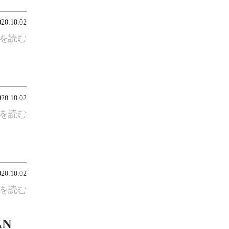
020.10.02
を読む
020.10.02
を読む
020.10.02
を読む
AN