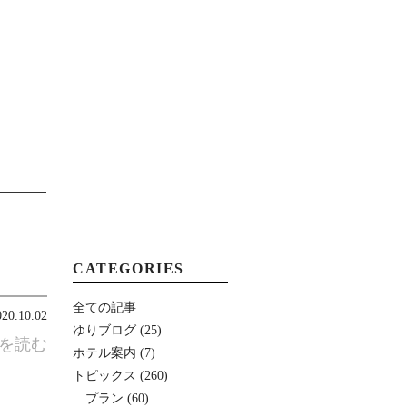
MENU
CATEGORIES
全ての記事
020.10.02
ゆりブログ
(25)
を読む
ホテル案内
(7)
トピックス
(260)
プラン
(60)