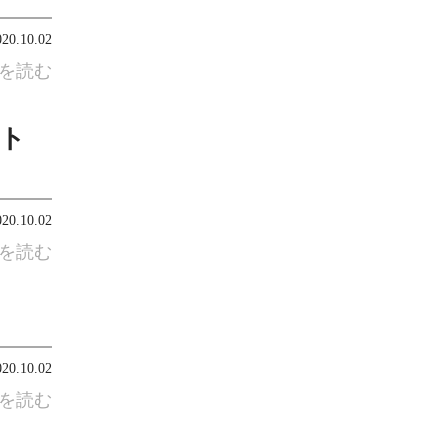
020.10.02
を読む
ート
020.10.02
を読む
020.10.02
を読む