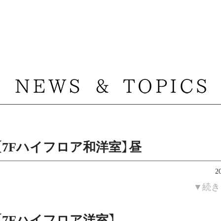
【7Fハイフロア和洋室】昼
2
▼続き
【7Fハイフロア洋室】