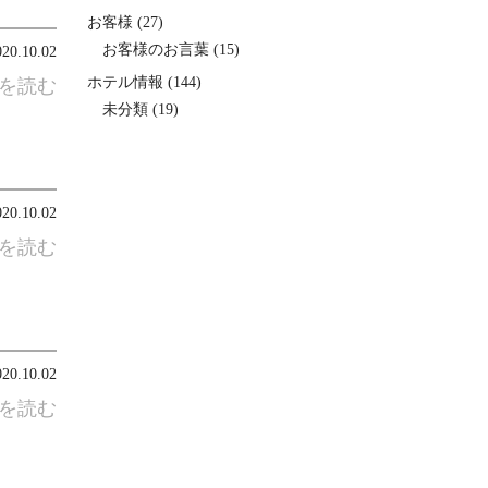
お客様
(27)
お客様のお言葉
(15)
020.10.02
ホテル情報
(144)
を読む
未分類
(19)
020.10.02
を読む
020.10.02
を読む