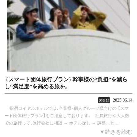
《スマート団体旅行プラン》幹事様の“負担”を減ら
し“満足度”を高める旅を。
2025.06.14
未分類
指宿ロイヤルホテルでは、企業様・個人グループ様向けの 【スマ
ート団体旅行プラン】をご用意しております。 社員旅行や大人数
での旅行って、旅行会社に相談 → ホテル探し → 調整…と…
▼続きを読む