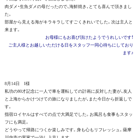
肉ダメ・生魚ダメの母だったので、海鮮焼き、とても喜んで頂きまし
た。
部屋から見える海がキラキラしてすごくきれいでした。次は主人と
来ます。
お母様にもお喜び頂けたようでうれしいです！
ご主人様とお越しいただける日をスタッフ一同心待ちにしており
ます♪
8月14日 I様
私功の80才記念に一人で車を運転しての計画に反対した妻が、友人
と上海からかけつけての旅になりましたが、また今日から折返しで
す。
指宿ロイヤルはすべての点で大満足でした。お風呂も食事もスタッ
フにも満足。
どうやって帰路につくか楽しみです。身も心もリフレッシュ。薩摩
川内市の実家で一泊し上京します。