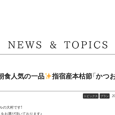
朝食人気の一品
指宿産本枯節「かつ
2
トピックス
プラン
テルの大村です！
足をお運び頂いております♪