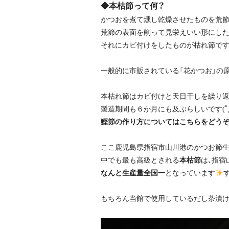
◆本枯節って何？
かつおを煮て燻し乾燥させたものを荒節
荒節の表面を削って見栄えいい形にした
それにカビ付けをしたものが枯れ節です
一般的に市販されている「花かつお」の
本枯れ節はカビ付けと天日干しを繰り返
製造期間も６か月にも及ぶらしいです(ﾟд
鰹節の作り方についてはこちらをどうぞ
ここ鹿児島県指宿市山川港のかつお節生
中でも最も高級とされる
本枯節
は、指宿
なんと生産量全国一
となっています
もちろん当館で使用しているだし茶漬け