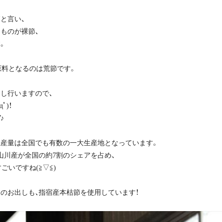
と言い、
ものが裸節、
。
原料となるのは荒節です。
し行いますので、
ﾟ)！
♪
産量は全国でも有数の一大生産地となっています。
山川産が全国の約7割のシェアを占め、
すごいですね(≧▽≦)
のお出しも、指宿産本枯節を使用しています！