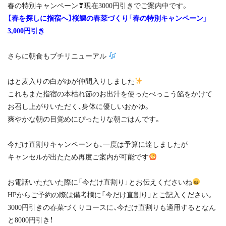
春の特別キャンペーン❣現在3000円引きでご案内中です。
【春を探しに指宿へ】桜鯛の春菜づくり「春の特別キャンペーン」
3,000円引き
さらに朝食もプチリニューアル
はと麦入りの白がゆが仲間入りしました
これもまた指宿の本枯れ節のお出汁を使ったべっこう餡をかけて
お召し上がりいただく、身体に優しいおかゆ。
爽やかな朝の目覚めにぴったりな朝ごはんです。
今だけ直割りキャンペーンも、一度は予算に達しましたが
キャンセルが出たため再度ご案内が可能です
お電話いただいた際に「今だけ直割り」とお伝えくださいね
HPからご予約の際は備考欄に「今だけ直割り」とご記入ください。
3000円引きの春菜づくりコースに、今だけ直割りも適用するとなん
と8000円引き！