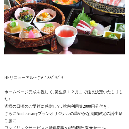
HPリニューアル～(´∀｀ﾉﾉﾊﾟﾁﾊﾟﾁ
ホームページ完成を祝して、誕生祭１２月まで延長決定いたしまし
た♪
皆様の日頃のご愛顧に感謝して、館内利用券2000円分付き、
さらにAnnibersarryプランオリジナルの華やかな期間限定の誕生祭
ご膳に
ワンドリンクサービスと特典満載の特別謝恩還元セール。