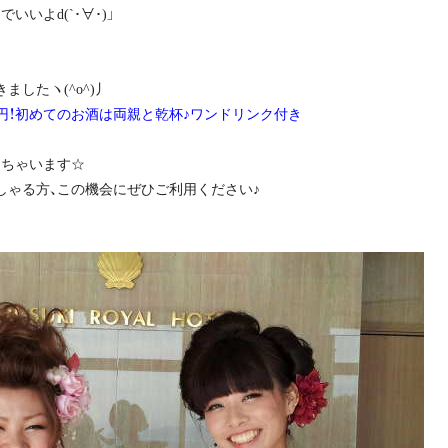
いよd(`･∀･)」
ましたヽ(^o^)丿
00円！初めてのお酒は両親と乾杯♪ワンドリンク付き
しちゃいます☆
しゃる方、この機会にぜひご利用ください♪