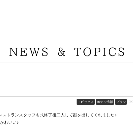
2
トピックス
ホテル情報
プラン
レストランスタッフも式終了後二人して顔を出してくれました♪
.かわいい♪
。