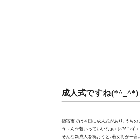
成人式ですね(*^_^*)
指宿市では４日に成人式があり、うちの
う～ん☆若いっていいなぁ+.(o´∀｀o)ﾟ+
そんな新成人を祝おうと、若女将が一言