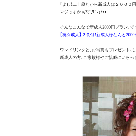
「よし！二十歳だから新成人は２０００円でい
マジっすかぁΣ(ﾟДﾟﾉ)ﾉｪｪ
そんなこんなで新成人2000円プラン、でき
【祝☆成人】２食付！新成人様なんと20
ワンドリンクと、お写真もプレゼント、
新成人の方、ご家族様やご親戚にいらっ