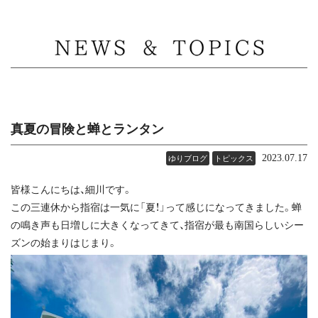
MENU
真夏の冒険と蝉とランタン
2023.07.17
ゆりブログ
トピックス
皆様こんにちは、細川です。
この三連休から指宿は一気に「夏！」って感じになってきました。蝉
の鳴き声も日増しに大きくなってきて、指宿が最も南国らしいシー
ズンの始まりはじまり。