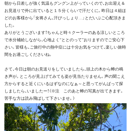
朝から日差しが強く気温もグングン上がっていくので、お出迎え＆
お見送りで外に出ていると１５分くらいで汗だくに。昨日は４組ほ
どのお客様から「女将さん、汗びっしょり…」とだいぶご心配頂きま
した。
ありがとうございます！ちゃんと時々クーラーのある涼しいところ
で水分補給しながら、心地よく“ととのって”おりますのでご安心下
さい。皆様も、ご旅行中の熱中症には十分お気をつけて、楽しい旅時
間をお過ごしくださいね。
さて、今日は朝のお見送りをしていましたら、頭上の木から蝉の鳴
き声が。ところが見上げてみても姿が見当たりません。声の聞こえ
方からすると近くにいるはずなのになぁ～と思ってがんばって探
しましたら、いましたー！（※注 このあと蝉の写真が出てきます。
苦手な方は読み飛ばして下さいませ。）